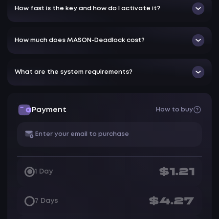
Ignore team — Активировать игнорирование
How fast is the key and how do I activate it?
собственной команды
How much does MASON-Deadlock cost?
What are the system requirements?
Payment
How to buy
$1.21
1 Day
$4.27
7 Days