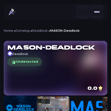
Home
Catalog
Deadlock
MASON-Deadlock
MASON-Deadlock
Deadlock
Undetected
0.0