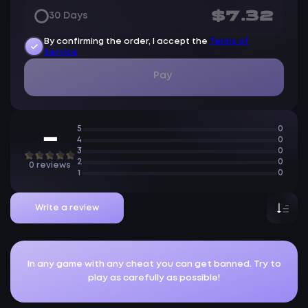
$7.32
30 Days
By confirming the order, I accept the
Terms of
Service
Pay
5
0
—
4
0
3
0
2
0
0 reviews
1
0
Write a review
In any game with any cheat you can get banned. Try to
play as carefully as possible!