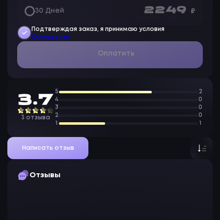
2 249
30 Дней
₽
Подтверждая заказ, я принимаю условия
Соглашения
Оплатить
5
2
3.7
4
0
3
0
2
0
3 отзыва
1
1
Написать отзыв
Отзывы
H
Hizisss221