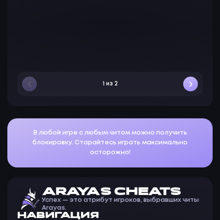
18 июл. 2026 г., 02:28
E
exc
14 июл. 2026 г., 16:34
1 из 2
В любой игре с любым читом можно получить
блокировку. Старайтесь играть максимально
осторожно!
ARAYAS CHEATS
Успех — это атрибут игроков, выбравших читы
Arayas.
НАВИГАЦИЯ