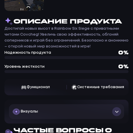
ОПИСАНИЕ ПРОДУКТА
Достигай новых высот в Rainbow Six Siege с приватными
читами Covcheg! Увеличь свою эффективность, обгоняй
соперников и играй без ограничений. Безопасно и анонимно
– открой новый мир возможностей в игре!
0%
Надежность продукта
0%
Уровень жесткости
Функционал
Системные требования
Визуалы
Chams - позволяет видеть модели игроков сквозь
ЧАСТЫЕ ВОПРОСЫ О
объекты.