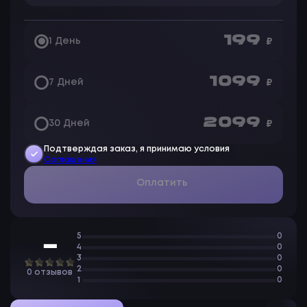
199
1 День
₽
1 099
7 Дней
₽
2 099
30 Дней
₽
Подтверждая заказ, я принимаю условия
Соглашения
Оплатить
5
0
—
4
0
3
0
2
0
0 отзывов
1
0