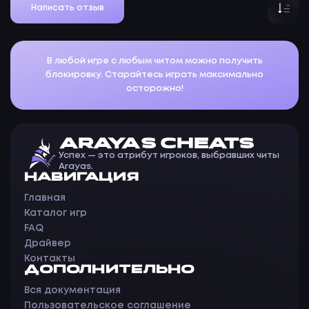
Написать отзыв
В любой игре с любым читом можно получить
блокировку. Старайтесь играть максимально
осторожно!
ARAYAS CHEATS
Успех — это атрибут игроков, выбравших читы
Arayas.
НАВИГАЦИЯ
Главная
Каталог игр
FAQ
Драйвер
Контакты
ДОПОЛНИТЕЛЬНО
Вся документация
Пользовательское соглашение