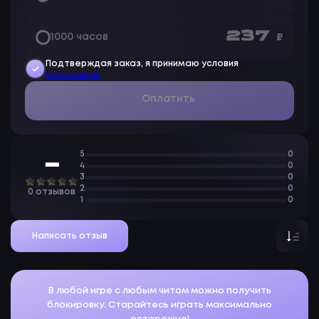
237
1000 часов
₽
Подтверждая заказ, я принимаю условия
Соглашения
Оплатить
5
0
—
4
0
3
0
2
0
0 отзывов
1
0
Написать отзыв
В любой игре с любым читом можно получить
блокировку. Старайтесь играть максимально