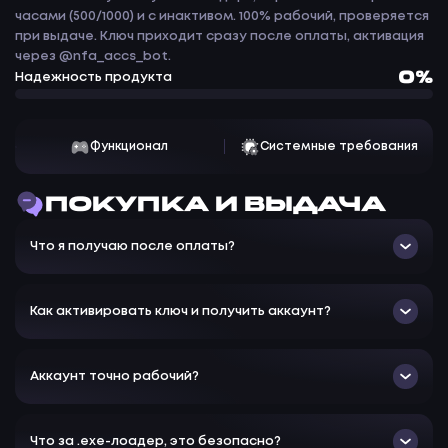
часами (500/1000) и с инактивом. 100% рабочий, проверяется
при выдаче. Ключ приходит сразу после оплаты, активация
через @nfa_accs_bot.
0%
Надежность продукта
Функционал
Системные требования
ПОКУПКА И ВЫДАЧА
Что я получаю после оплаты?
Как активировать ключ и получить аккаунт?
Аккаунт точно рабочий?
Что за .exe-лоадер, это безопасно?