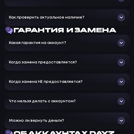
Как проверить актуальное наличие?
ГАРАНТИЯ И ЗАМЕНА
Какая гарантия на аккаунт?
Когда замена предоставляется?
Когда замена НЕ предоставляется?
Что нельзя делать с аккаунтом?
Можно ли вернуть деньги?
ОБ АККАУНТАХ DAYZ