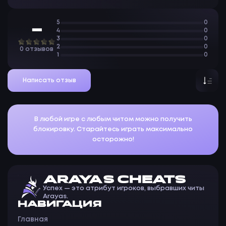
5
0
—
4
0
3
0
2
0
0 отзывов
1
0
Написать отзыв
В любой игре с любым читом можно получить
блокировку. Старайтесь играть максимально
осторожно!
ARAYAS CHEATS
Успех — это атрибут игроков, выбравших читы
Arayas.
НАВИГАЦИЯ
Главная