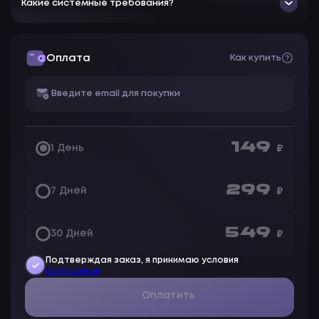
Какие системные требования?
Infinite Clip
Triggerbot
Anti-AFK
Ignore Limbs
God Mode
Оплата
Как купить
Configs
Radar
Friend List
149
1 День
₽
299
7 Дней
₽
549
30 Дней
₽
Подтверждая заказ, я принимаю условия
Соглашения
Оплатить