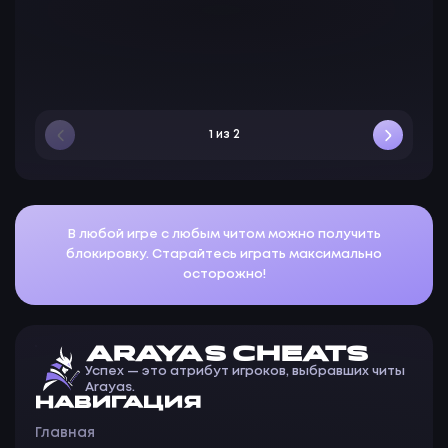
J
J-Rilo
19 июн. 2026 г., 16:40
1 из 2
В любой игре с любым читом можно получить
блокировку. Старайтесь играть максимально
осторожно!
ARAYAS CHEATS
Успех — это атрибут игроков, выбравших читы
Arayas.
НАВИГАЦИЯ
Главная