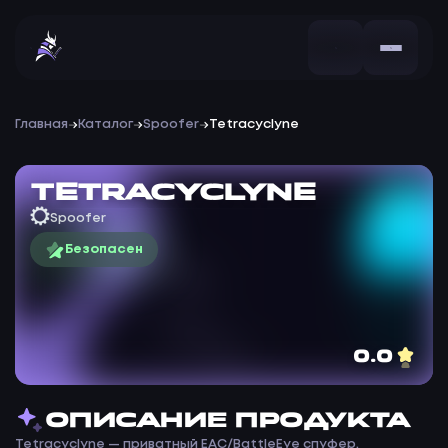
Главная
Каталог
Spoofer
Tetracyclyne
Tetracyclyne
Spoofer
Безопасен
0.0
ОПИСАНИЕ ПРОДУКТА
Tetracyclyne — приватный EAC/BattleEye спуфер,