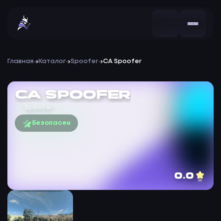
Главная
Каталог
Spoofer
CA Spoofer
CA Spoofer
Spoofer
Безопасен
0.0