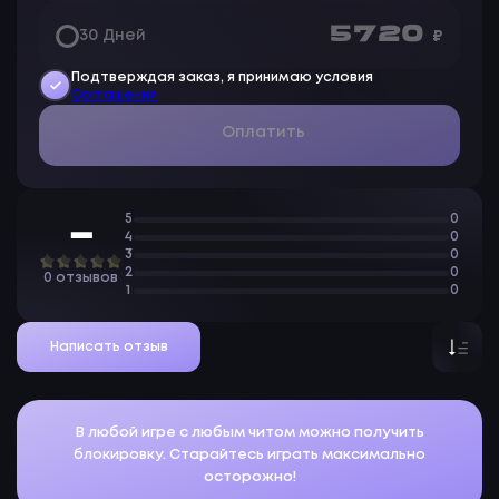
5 720
30 Дней
₽
Подтверждая заказ, я принимаю условия
Соглашения
Оплатить
5
0
—
4
0
3
0
2
0
0 отзывов
1
0
Написать отзыв
В любой игре с любым читом можно получить
блокировку. Старайтесь играть максимально
осторожно!