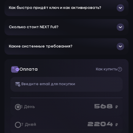
Мгновенный поиск
Как быстро придёт ключ и как активировать?
Дебаг камеры
Добыча сквозь стены
Сколько стоит NEXT Full?
Нет эффекта визора
Ночное зрение
Какие системные требования?
Тепловизионное зрение
Быстрое восстановление выносливости
Быстрая перезарядка магазина
Оплата
Как купить
Нет дрожания
Нет замедления
Стреляйте на бегу
Спидхак
568
1 День
₽
Прыжки в высоту
2 204
7 Дней
₽