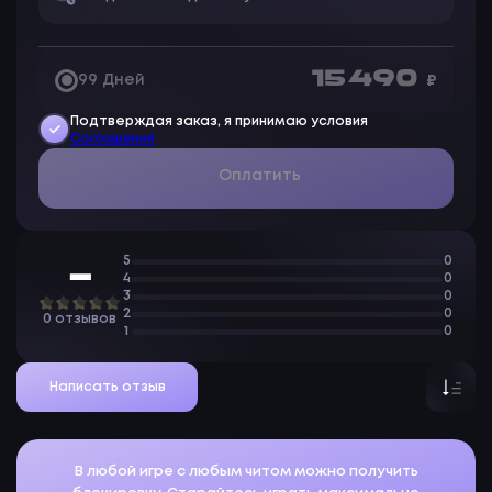
надежное решение для профессионального
использования и игровых задач.
15 490
99 Дней
₽
Подтверждая заказ, я принимаю условия
Соглашения
Оплатить
5
0
—
4
0
3
0
2
0
0 отзывов
1
0
Написать отзыв
В любой игре с любым читом можно получить