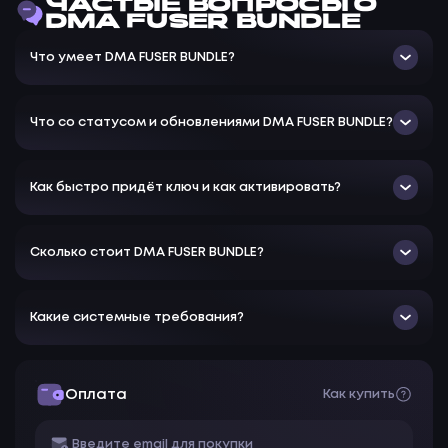
ЧАСТЫЕ ВОПРОСЫ О
DMA – высокоскоростной модуль прямого доступа
DMA FUSER BUNDLE
к памяти для быстрой обработки данных.
Что умеет DMA FUSER BUNDLE?
Fuser – оптимизирован для стабильной интеграции и
повышения производительности.
Почему стоит выбрать этот комплект?
Что со статусом и обновлениями DMA FUSER BUNDLE?
Полный функционал – сочетает в себе ускоренную
обработку данных, продвинутое управление ПК и
надежную интеграцию.
Как быстро придёт ключ и как активировать?
Максимальная совместимость – работает с
различными системами без сложных настроек.
Оптимизированная производительность – снижает
Сколько стоит DMA FUSER BUNDLE?
задержки, повышает скорость работы и
обеспечивает стабильность.
Комплектация:
Какие системные требования?
1 × DMA модуль
1 × Fuser
Оплата
Как купить
Необходимые кабели и аксессуары
Bundle (DMA + Fuser) – это мощное, эффективное и