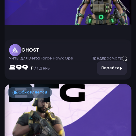
GHOST
Читы для Delta Force Hawk Ops
Предпросмотр
299
₽
Перейти
/
1 День
Обновляется