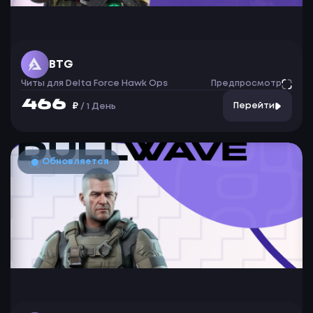
BTG
Читы для Delta Force Hawk Ops
Предпросмотр
466
₽
Перейти
/
1 День
Обновляется