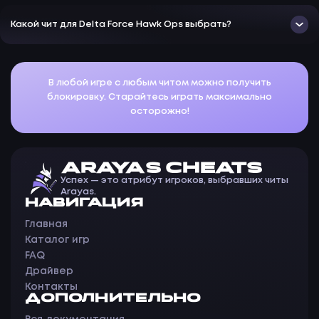
Какой чит для Delta Force Hawk Ops выбрать?
В любой игре с любым читом можно получить
блокировку. Старайтесь играть максимально
осторожно!
ARAYAS CHEATS
Успех — это атрибут игроков, выбравших читы
Arayas.
НАВИГАЦИЯ
Главная
Каталог игр
FAQ
Драйвер
Контакты
ДОПОЛНИТЕЛЬНО