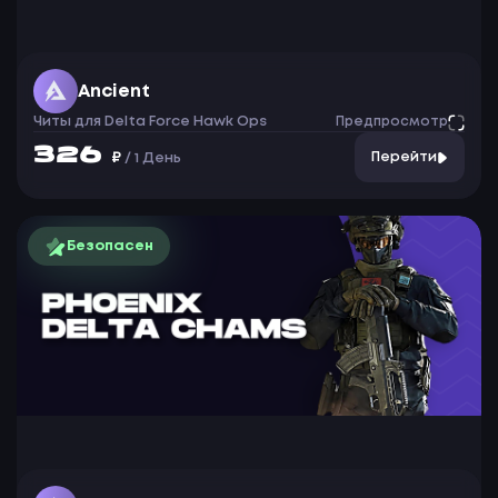
Ancient
Читы для Delta Force Hawk Ops
Предпросмотр
326
₽
Перейти
/
1 День
Безопасен