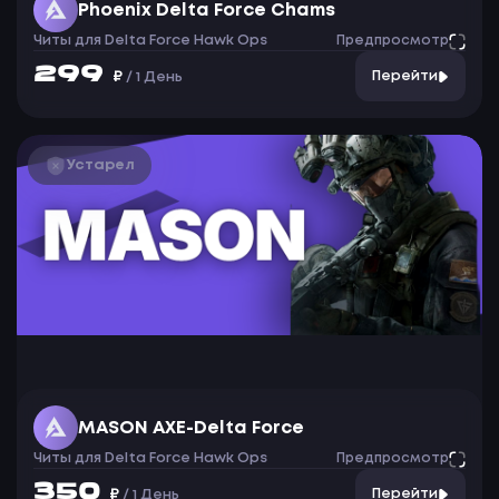
Phoenix Delta Force Chams
Читы для Delta Force Hawk Ops
Предпросмотр
299
₽
Перейти
/
1 День
Устарел
MASON AXE-Delta Force
Читы для Delta Force Hawk Ops
Предпросмотр
350
₽
Перейти
/
1 День