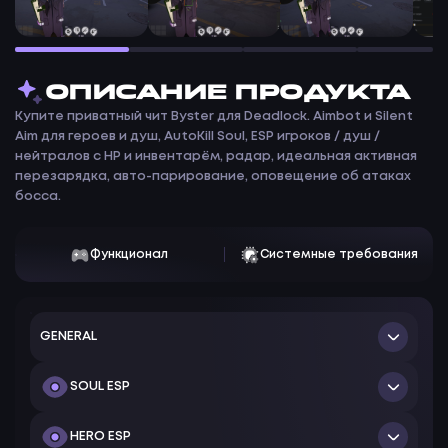
ОПИСАНИЕ ПРОДУКТА
Купите приватный чит Byster для Deadlock. Aimbot и Silent
Aim для героев и душ, AutoKill Soul, ESP игроков / душ /
нейтралов с HP и инвентарём, радар, идеальная активная
перезарядка, авто-парирование, оповещение об атаках
босса.
Функционал
Системные требования
GENERAL
Включить ESP
SOUL ESP
Box ESP + Цвет
Показать души + Цвет
HERO ESP
Режим Box (Full / Corner / 3D Box)