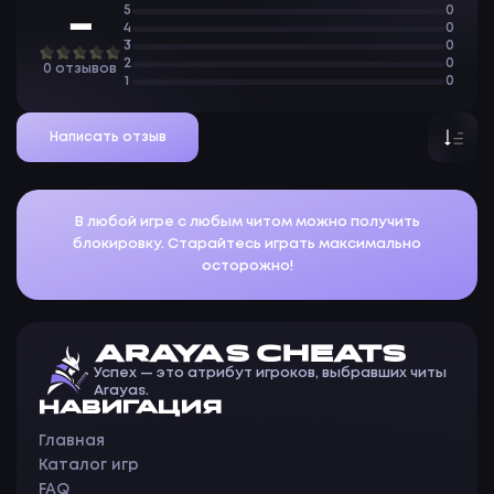
5
0
—
4
0
3
0
2
0
0 отзывов
1
0
Написать отзыв
В любой игре с любым читом можно получить
блокировку. Старайтесь играть максимально
осторожно!
ARAYAS CHEATS
Успех — это атрибут игроков, выбравших читы
Arayas.
НАВИГАЦИЯ
Главная
Каталог игр
FAQ