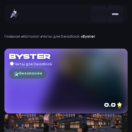
Главная
Каталог
Читы для Deadlock
Byster
Byster
Читы для Deadlock
Безопасен
0.0