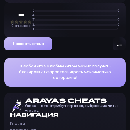
5
0
—
4
0
3
0
2
0
0 отзывов
1
0
Написать отзыв
В любой игре с любым читом можно получить
блокировку. Старайтесь играть максимально
осторожно!
ARAYAS CHEATS
Успех — это атрибут игроков, выбравших читы
Arayas.
НАВИГАЦИЯ
Главная