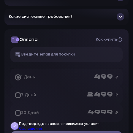
Настройка прозрачности
Выбор цвета
Настройка шрифта и обводки шрифта
Какие системные требования?
Бинд на вкл/откл ЕСП
Бинд на вкл/откл BattleMode(Отключение всего
визуала кроме визуалов на врагов)
Оплата
Как купить
499
1 День
₽
2 499
7 Дней
₽
4 999
30 Дней
₽
Подтверждая заказ, я принимаю условия
Соглашения