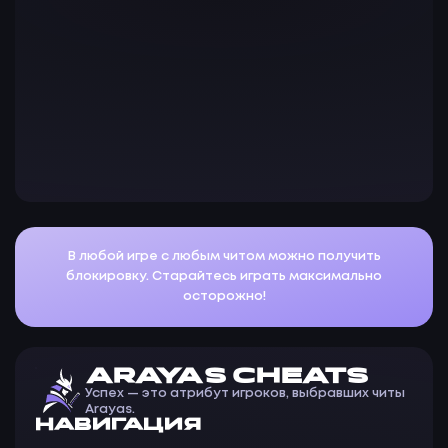
15 июл. 2026 г., 13:16
Y
Yyy Yyy
1 июн. 2026 г., 22:34
В любой игре с любым читом можно получить
блокировку. Старайтесь играть максимально
осторожно!
ARAYAS CHEATS
Успех — это атрибут игроков, выбравших читы
Arayas.
НАВИГАЦИЯ